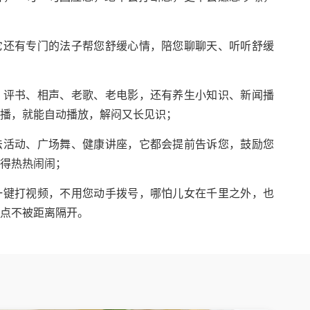
它还有专门的法子帮您舒缓心情，陪您聊聊天、听听舒缓
、评书、相声、老歌、老电影，还有养生小知识、新闻播
播，就能自动播放，解闷又长见识；
法活动、广场舞、健康讲座，它都会提前告诉您，鼓励您
得热热闹闹；
一键打视频，不用您动手拨号，哪怕儿女在千里之外，也
点不被距离隔开。