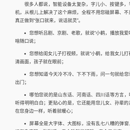
很多人都说，智能设备太复杂，字儿小、按键多，
机，从根儿上解决了这个麻烦，全程不用您碰屏幕、不
真正做到“张口就来，说话就灵”。
您想听吕剧、京剧、老歌，就说“小鹤，播放我爱
啥随口说；
您想给闺女儿子打视频，就说“小鹤，给我女儿打
清画面，孩子就在眼前；
您想知道今天冷不冷、下不下雨，问一句就给您
出门；
哪怕您说的是山东话、河南话、四川话等方言，
听得明明白白；更贴心的是，它还能用您儿女、孙辈的
在您身边一样，听着就暖心；
屏幕全是大字体、大图标，没有乱七八糟的弹窗