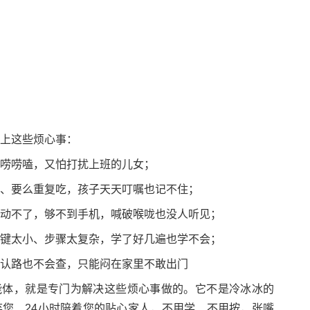
上这些烦心事：
唠唠嗑，又怕打扰上班的儿女；
、要么重复吃，孩子天天叮嘱也记不住；
动不了，够不到手机，喊破喉咙也没人听见；
键太小、步骤太复杂，学了好几遍也学不会；
认路也不会查，只能闷在家里不敢出门
能体，就是专门为解决这些烦心事做的。它不是冷冰冰的
您、24小时陪着您的贴心家人，不用学、不用按，张嘴