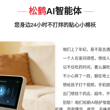
松鹤
AI智能体
您身边24小时不打烊的贴心小棉袄
咱们上了年纪，是不是总遇
一个人在家闷得慌，想找人
记不住吃药时间，要么漏吃
不小心摔了一跤，躺在地上
想给孩子打个视频，手机按
出门想找个药店、超市，不
别愁！咱们松鹤AI陪护智
机器，而是懂您、疼您、不嫌弃