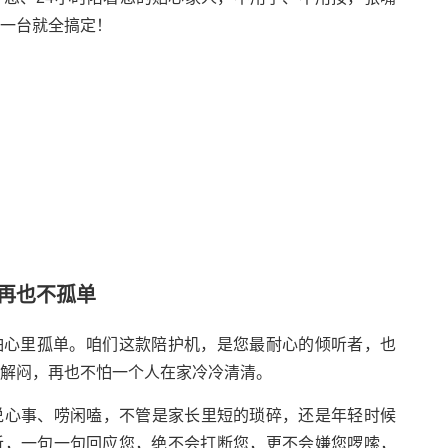
一台就全搞定！
再也不孤单
怕心里孤单。咱们这款陪护机，是您最耐心的倾听者，也
解闷，再也不怕一个人在家冷冷清清。
说心事、唠闲嗑，不管是家长里短的琐碎，还是年轻时候
听，一句一句回应您，绝不会打断您，更不会嫌您啰嗦，