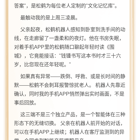
答案"，是松鹤为每位老人定制的"文化记忆库"。
最触动我的是上周三凌晨。
父亲起夜，松鹤机器人感知到卧室到洗手间的动
线，在走廊留了一盏柔和的夜灯。他在书房失眠，
对着手机APP里的松鹤随口聊起年轻时读《围
城》，它竟能接话："钱锺书写这本书时才三十六
岁，比您现在还年轻呢。"
如果真有异常——跌倒、呼救、或是长时间的静
默——松鹤不会刺耳报警惊扰老人。 机器人先靠近
确认，同时我的手机APP悄然弹出实时画面，不是
事后回放。
这三端不是三个独立产品，是一个智能体在三种
形态下的无缝切换。 父亲在机器人前开始的对话，
可以在手机APP上继续；机器人在客厅监测到的异