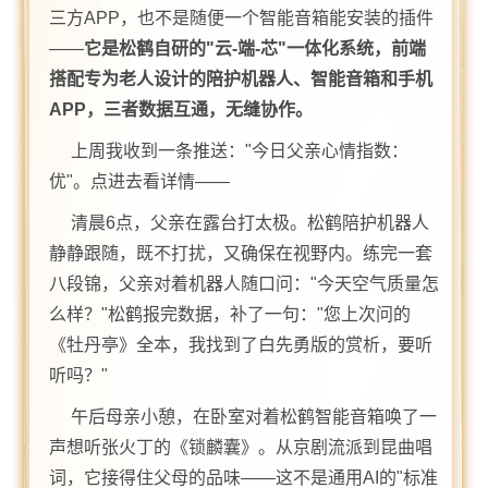
三方APP，也不是随便一个智能音箱能安装的插件
——
它是松鹤自研的"云-端-芯"一体化系统，前端
搭配专为老人设计的陪护机器人、智能音箱和手机
APP，三者数据互通，无缝协作。
上周我收到一条推送："今日父亲心情指数：
优"。点进去看详情——
清晨6点，父亲在露台打太极。松鹤陪护机器人
静静跟随，既不打扰，又确保在视野内。练完一套
八段锦，父亲对着机器人随口问："今天空气质量怎
么样？"松鹤报完数据，补了一句："您上次问的
《牡丹亭》全本，我找到了白先勇版的赏析，要听
听吗？"
午后母亲小憩，在卧室对着松鹤智能音箱唤了一
声想听张火丁的《锁麟囊》。从京剧流派到昆曲唱
词，它接得住父母的品味——这不是通用AI的"标准