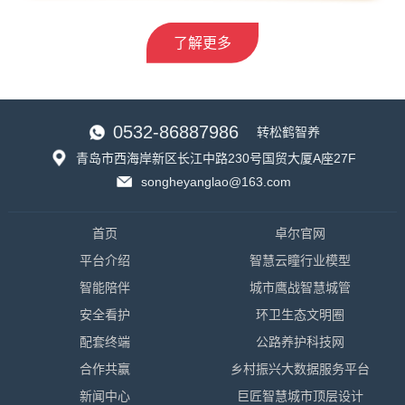
了解更多
0532-86887986
转松鹤智养
青岛市西海岸新区长江中路230号国贸大厦A座27F
songheyanglao@163.com
首页
卓尔官网
平台介绍
智慧云瞳行业模型
智能陪伴
城市鹰战智慧城管
安全看护
环卫生态文明圈
配套终端
公路养护科技网
合作共赢
乡村振兴大数据服务平台
新闻中心
巨匠智慧城市顶层设计