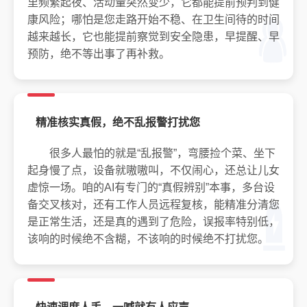
里频繁起夜、活动量突然变少，它都能提前预判到健
康风险；哪怕是您走路开始不稳、在卫生间待的时间
越来越长，它也能提前察觉到安全隐患，早提醒、早
预防，绝不等出事了再补救。
精准核实真假，绝不乱报警打扰您
很多人最怕的就是“乱报警”，弯腰捡个菜、坐下
起身慢了点，设备就嗷嗷叫，不仅闹心，还总让儿女
虚惊一场。咱的AI有专门的“真假辨别”本事，多台设
备交叉核对，还有工作人员远程复核，能精准分清您
是正常生活，还是真的遇到了危险，误报率特别低，
该响的时候绝不含糊，不该响的时候绝不打扰您。