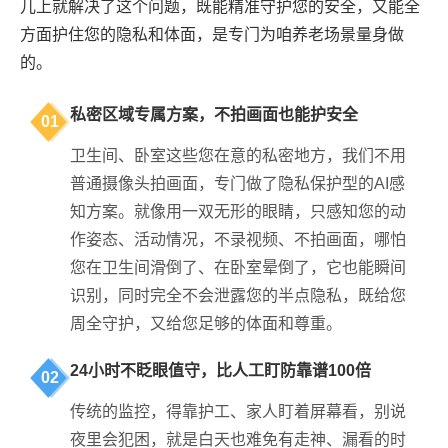
儿上就解决了这个问题，既能精准守护您的安全，又能全
方面护住您的隐私和体面，是专门为咱养老场景量身做
的。
私密区域专属方案，不拍画面也能护安全
01
卫生间、卧室这些您在意的私密地方，我们不用
普通摄像头拍画面，专门做了隐私保护型的AI感
知方案。就像用一双无形的眼睛，只感知您的动
作姿态、活动情况，不录视频、不拍画面，哪怕
您在卫生间滑倒了、在卧室晕倒了，它也能瞬间
识别，同时完全不会泄露您的半点隐私，既给您
周全守护，又给您足够的体面和尊重。
24小时不眨眼值守，比人工盯防靠谱100倍
02
传统的监控，得靠护工、家人盯着屏幕看，别说
夜里会犯困，就是白天也难免有走神、漏看的时