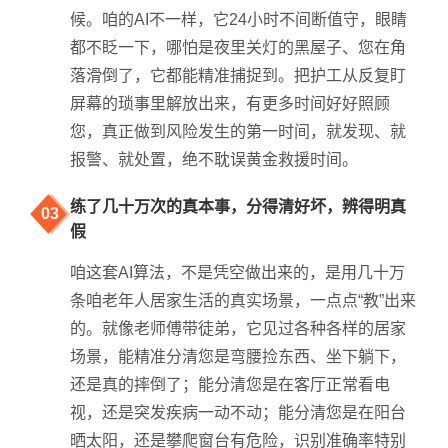
候。咱的AI不一样，它24小时不间断值守，眼睛
都不眨一下，哪怕是夜里关灯的黑屋子、您在角
落滑倒了，它都能精准捕捉到。把护工从反复盯
屏幕的琐事里解放出来，有更多时间好好照顾
您，真正做到风险发生的第一时间，就发现、就
报警、就处置，绝不耽误黄金救援时间。
练了几十万次的真本事，分得清好坏，辨得明真
03
假
咱这套AI算法，不是凭空做出来的，是用几十万
条咱老年人居家生活的真实场景，一点点“教”出来
的。就像老师傅带徒弟，它见过各种各样的居家
场景，能精准分清您是弯腰捡东西、坐下躺下，
还是真的摔倒了；能分清您是在客厅正常看电
视，还是突发疾病一动不动；能分清您是在阳台
晒太阳，还是攀爬窗台有危险，识别准确率特别