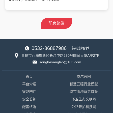
配套终端
0532-86887986
转松鹤智养
青岛市西海岸新区长江中路230号国贸大厦A座27F
songheyanglao@163.com
首页
卓尔官网
平台介绍
智慧云瞳行业模型
智能陪伴
城市鹰战智慧城管
安全看护
环卫生态文明圈
配套终端
公路养护科技网