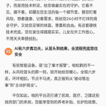
子，而是用技术积淀，给您做最实在的守护。它看不
见、摸不着，却藏在您生活的每一个细节里，替您盯着
风险、想着健康、记着需求，既给您24小时不打烊的周
全守护，又给您足够的体面、尊重和自由。有这套硬核
技术兜底，您在家住得踏踏实实，儿女在外工作放心，
不用天天牵肠挂肚。
AI有六步真功夫，从苗头到结果，全流程兜底您住
01
安全
有些智能设备，是"出了事才报警"，咱松鹤的不一
样，从风险冒头的那一刻，就开始给您暖心，全程六步
走，环环相扣，节点不马虎，真正做到从"被动等出
事"到"主动护周全"。
不仅如此，咱的平台还打通了民政、医疗、卫建这些
政府部门的系统，您能享受到的养老补贴、长护险政策、