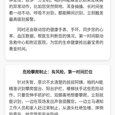
钟发现，就多一分生机。咱的AI能精准识别突发疾病
的异常动作，比如您突然倒地、浑身抽搐、长时间坐
着一动不动、呼吸不对劲，都能瞬间识别，立刻触发
最高级别报警。
同时还会联动您的健康手表、手环，同步您的心
率、血压数据，帮医生判断您的情况，第一时间联动
急救中心和附近医院，为您的生命健康抢出最宝贵的
黄金时间。
危险攀爬制止：有风险，第一时间拦住
针对失智、意识不太清楚的叔叔阿姨，咱的AI能
精准识别攀爬窗台、阳台护栏、楼梯扶手这些危险动
作，只要您伸手抓护栏、双脚离地想要攀爬，立刻就
能识别，一边在现场发出声音提醒您，一边立马通知
工作人员和家人赶过来制止，从源头杜绝坠楼、摔倒
的意外，给您筑牢安全防线。