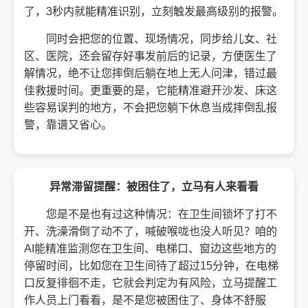
了，3秒内就能精准识别，立刻触发最高级别的报警。
同时会把您的位置、现场情况，同步给儿女、社
区、医院，还会留存好事发前后的记录，方便医生了
解情况，绝不让您摔倒后躺在地上无人问津，错过最
佳救援时间。更重要的是，它能精准避开沙发、床这
些容易误判的地方，不会把您躺下休息当成摔倒乱报
警，靠谱又省心。
异常滞留提醒：被困住了，立马有人来看看
您是不是也有过这种情况：在卫生间锁坏了打不
开、洗澡滑倒了动不了，喊破喉咙也没人听见？咱的
AI能精准监测您在卫生间、电梯口、窗边这些地方的
停留时间，比如您在卫生间待了超过15分钟，在电梯
口反复徘徊不走，它就会判定为有风险，立马提醒工
作人员上门看看，是不是您被困住了、身体不舒服