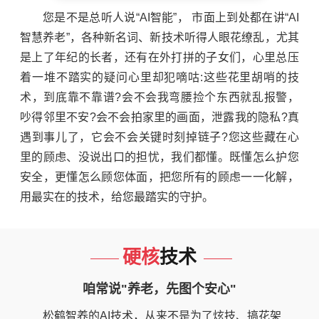
您是不是总听人说“AI智能”， 市面上到处都在讲“AI
智慧养老”，各种新名词、新技术听得人眼花缭乱，尤其
是上了年纪的长者，还有在外打拼的子女们，心里总压
着一堆不踏实的疑问心里却犯嘀咕:这些花里胡哨的技
术，到底靠不靠谱?会不会我弯腰捡个东西就乱报警，
吵得邻里不安?会不会拍家里的画面，泄露我的隐私?真
遇到事儿了，它会不会关键时刻掉链子?您这些藏在心
里的顾虑、没说出口的担忧，我们都懂。既懂怎么护您
安全，更懂怎么顾您体面，把您所有的顾虑一一化解，
用最实在的技术，给您最踏实的守护。
硬核
技术
咱常说"养老，先图个安心"
松鹤智养的AI技术，从来不是为了炫技、搞花架