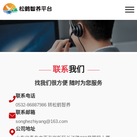
联系
我们
找我们很方便 随时为您服务
联系电话
0532-86887986
转松鹤智养
联系邮箱
songhezhiyang@163.com
公司地址