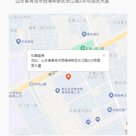
山东省青岛市西海岸新区长江路230号国贸大厦